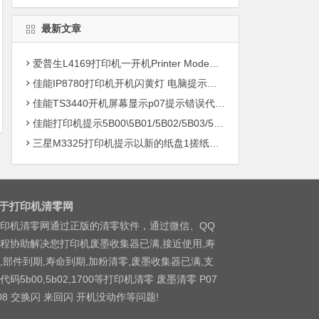
最新文章
爱普生L4169打印机一开机Printer Mode故障主板维修
佳能IP8780打印机开机闪黄灯 电脑提示错误5B00快速解决方案清零
佳能TS3440开机屏幕显示p07提示错误代码5B00快速解决方案 清零
佳能打印机提示5B00\5B01/5B02/5B03/5B04/5B11/5B12/5B13/5B14/1700/1702/1703/1704
三星M3325打印机提示以新的纸盘1搓纸轮进行更换
于打印机清零网
印机清零网通过正版的清零软件，通过微信、QQ
程协助解决您打印机废墨收集器已满,接近使用,寿
,部件到期,寿命到期,加粉清零,废墨收集器已满,支
代码5b00,5b02,1700等打印机清零 废墨清零 P07
08 交换闪 来回闪 开机没动作等问题!