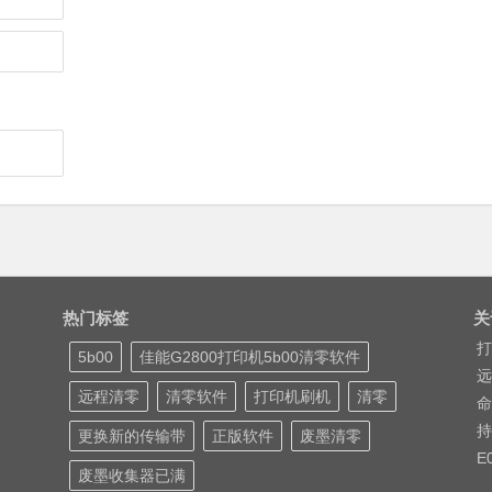
热门标签
关
打
5b00
佳能G2800打印机5b00清零软件
远
远程清零
清零软件
打印机刷机
清零
命
持
更换新的传输带
正版软件
废墨清零
E
废墨收集器已满