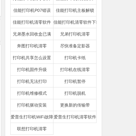
佳能打印机P07错误
佳能打印机主板解锁
佳能打印机清零软件
佳能打印机清零软件下载
兄弟墨水回收盒已满
兄弟打印机清零
奔图打印机清零
尽快准备定影器
打印机共享怎么设置
打印机卡纸
打印机固件升级
打印机在线清零
打印机无法打印
打印机暂停
打印机维修模式
打印机脱机
打印机驱动安装
更换新的传输带
爱普生打印机WiFi故障
爱普生打印机清零软件
联想打印机清零