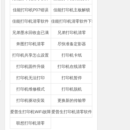
佳能打印机P07错误
佳能打印机主板解锁
佳能打印机清零软件
佳能打印机清零软件下载
兄弟墨水回收盒已满
兄弟打印机清零
奔图打印机清零
尽快准备定影器
打印机共享怎么设置
打印机卡纸
打印机固件升级
打印机在线清零
打印机无法打印
打印机暂停
打印机维修模式
打印机脱机
打印机驱动安装
更换新的传输带
爱普生打印机WiFi故障
爱普生打印机清零软件
联想打印机清零