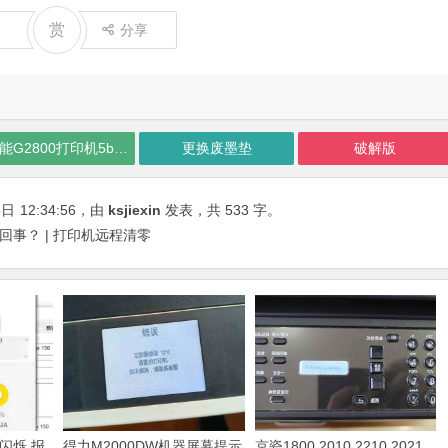
赏
分享
佳能G2800打印机5b00清零软件
更换废墨垫
破解版
5日
12:34:56
，由
ksjiexin
发表，共 533 字。
么回事？ | 打印机远程清零
闪烁 报
得力M2000DW机器屏幕提示
京瓷1800,2010,2210,2021