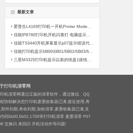
最新文章
爱普生L4169打印机一开机Printer Mode故障主板维修
佳能IP8780打印机开机闪黄灯 电脑提示错误5B00快速解决方案清零
佳能TS3440开机屏幕显示p07提示错误代码5B00快速解决方案 清零
佳能打印机提示5B00\5B01/5B02/5B03/5B04/5B11/5B12/5B13/5B14/1700/1702/1703/1704
三星M3325打印机提示以新的纸盘1搓纸轮进行更换
于打印机清零网
印机清零网通过正版的清零软件，通过微信、QQ
程协助解决您打印机废墨收集器已满,接近使用,寿
,部件到期,寿命到期,加粉清零,废墨收集器已满,支
代码5b00,5b02,1700等打印机清零 废墨清零 P07
08 交换闪 来回闪 开机没动作等问题!