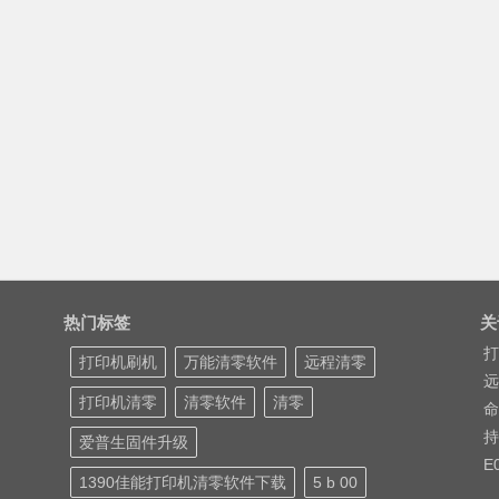
热门标签
关
打
打印机刷机
万能清零软件
远程清零
远
打印机清零
清零软件
清零
命
持
爱普生固件升级
E
1390佳能打印机清零软件下载
5 b 00