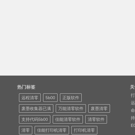
热门标签
关
打
远程清零
5b00
正版软件
远
废墨收集器已满
万能清零软件
废墨清零
命
持
支持代码5b00
佳能清零软件
清零软件
E
清零
佳能打印机清零
打印机清零