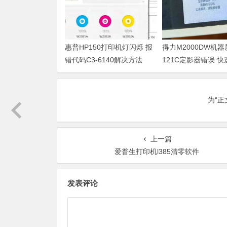
惠普HP150打印机灯闪烁 报
得力M2000DW机
错代码C3-6140解决方法
121C定影器错误 
法
为“
上一篇
爱普生打印机l385清零软件
发表评论