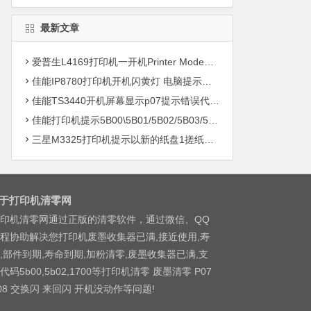
最新文章
爱普生L4169打印机一开机Printer Mode故障主板维修
佳能IP8780打印机开机闪黄灯 电脑提示错误5B00快速解决方案清零
佳能TS3440开机屏幕显示p07提示错误代码5B00快速解决方案 清零
佳能打印机提示5B00\5B01/5B02/5B03/5B04/5B11/5B12/5B13/5B14/1700/1702/1703/1704
三星M3325打印机提示以新的纸盘1搓纸轮进行更换
于打印机清零网
印机清零网通过正版的清零软件，通过微信、QQ
程协助解决您打印机废墨收集器已满,接近使用,寿
,部件到期,寿命到期,加粉清零,废墨收集器已满,支
代码5b00,5b02,1700等打印机清零 废墨清零 P07
08 交换闪 来回闪 开机没动作等问题!