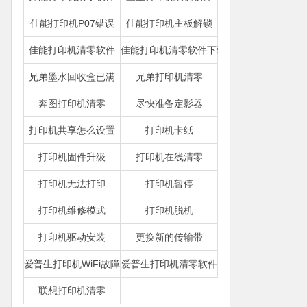
佳能打印机P07错误
佳能打印机主板解锁
佳能打印机清零软件
佳能打印机清零软件下载
兄弟墨水回收盒已满
兄弟打印机清零
奔图打印机清零
尽快准备定影器
打印机共享怎么设置
打印机卡纸
打印机固件升级
打印机在线清零
打印机无法打印
打印机暂停
打印机维修模式
打印机脱机
打印机驱动安装
更换新的传输带
爱普生打印机WiFi故障
爱普生打印机清零软件
联想打印机清零