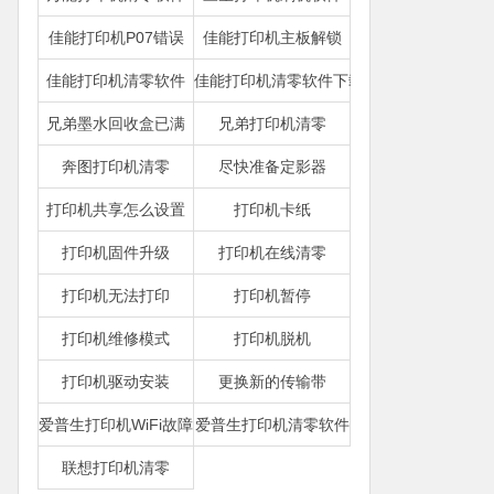
佳能打印机P07错误
佳能打印机主板解锁
佳能打印机清零软件
佳能打印机清零软件下载
兄弟墨水回收盒已满
兄弟打印机清零
奔图打印机清零
尽快准备定影器
打印机共享怎么设置
打印机卡纸
打印机固件升级
打印机在线清零
打印机无法打印
打印机暂停
打印机维修模式
打印机脱机
打印机驱动安装
更换新的传输带
爱普生打印机WiFi故障
爱普生打印机清零软件
联想打印机清零