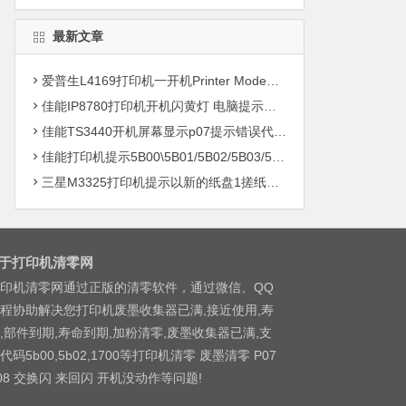
最新文章
爱普生L4169打印机一开机Printer Mode故障主板维修
佳能IP8780打印机开机闪黄灯 电脑提示错误5B00快速解决方案清零
佳能TS3440开机屏幕显示p07提示错误代码5B00快速解决方案 清零
佳能打印机提示5B00\5B01/5B02/5B03/5B04/5B11/5B12/5B13/5B14/1700/1702/1703/1704
三星M3325打印机提示以新的纸盘1搓纸轮进行更换
于打印机清零网
印机清零网通过正版的清零软件，通过微信、QQ
程协助解决您打印机废墨收集器已满,接近使用,寿
,部件到期,寿命到期,加粉清零,废墨收集器已满,支
代码5b00,5b02,1700等打印机清零 废墨清零 P07
08 交换闪 来回闪 开机没动作等问题!