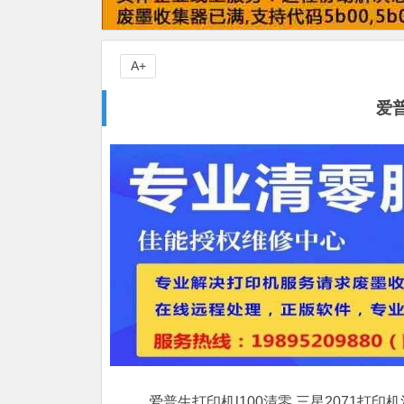
A+
爱普
爱普生打印机l100清零,三星2071打