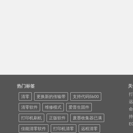
热门标签
关
打
清零
更换新的传输带
支持代码5b00
远
清零软件
维修模式
爱普生固件
命
持
打印机刷机
正版软件
废墨收集器已满
E
佳能清零软件
打印机清零
远程清零