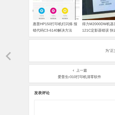
惠普HP150打印机灯闪烁 报
得力M2000DW机
错代码C3-6140解决方法
121C定影器错误 
法
为“
上一篇
爱普生r310打印机清零软件
发表评论