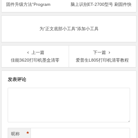
固件升级方法“Program
脑上识别ET-2700型号 刷固件快
Loading或者卡LOGO
速解决问题
为“正文底部小工具”添加小工具
上一篇
下一篇
佳能3620打印机墨盒清零
爱普生L805打印机清零教程
文
发表评论
章
导
航
*
昵称