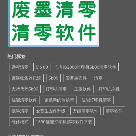
热门标签
远程清零
5 b 00
佳能G2800打印机5b00清零软件
废墨收集器已满
5b00
爱普生固件
清零
支持代码5b00
打印机清零
正版软件
打印机刷机
佳能清零软件
更换新的传输带
佳能打印机清零
废墨清零
爱普生固件升级
万能清零软件
清零软件
维修模式
1390佳能打印机清零软件下载