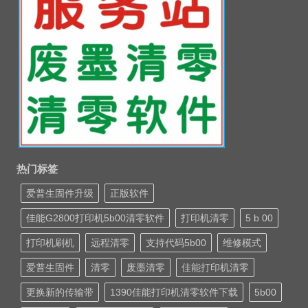
热门标签
爱普生固件升级
正版软件
佳能G2800打印机5b00清零软件
打印机清零
5 b 00
打印机刷机
远程清零
支持代码5b00
维修模式
爱普生固件
清零
废墨清零
佳能打印机清零
更换新的传输带
1390佳能打印机清零软件下载
5b00