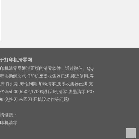
于打印机清零网
印机清零网通过正版的清零软件，通过微信、QQ
程协助解决您打印机废墨收集器已满,接近使用,寿
,部件到期,寿命到期,加粉清零,废墨收集器已满,支
代码5b00,5b02,1700等打印机清零 废墨清零 P07
08 交换闪 来回闪 开机没动作等问题!
情链接：
印机清零