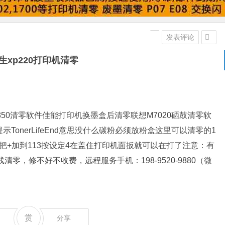
发表评论
生xp220打印机清零
l350清零软件佳能打印机换墨盒后清零联想M7020硒鼓清零软
TonerLifeEnd意思没什么碳粉必须放粉盒这里可以清零的1
把+加到113按设定4在盖住打印机面扳就可以在打了注意：有
零，修不好不收费，远程服务手机：198-9520-9880（微
赏
分享