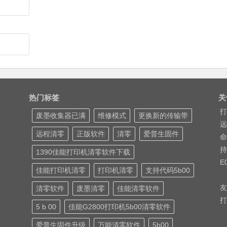
热门标签
关
打
废墨收集器已满
维修模式
更换新的传输带
远
远程清零
正版软件
清零
爱普生固件
命
持
1390佳能打印机清零软件下载
E
佳能打印机清零
打印机清零
支持代码5b00
友
清零软件
废墨清零
佳能清零软件
打
5 b 00
佳能G2800打印机5b00清零软件
爱普生固件升级
万能清零软件
5b00