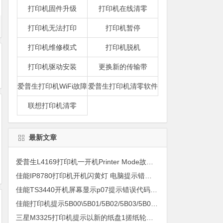
打印机固件升级
打印机在线清零
打印机无法打印
打印机暂停
打印机维修模式
打印机脱机
打印机驱动安装
更换新的传输带
爱普生打印机WiFi故障
爱普生打印机清零软件
联想打印机清零
最新文章
爱普生L4169打印机一开机Printer Mode故障主板维修
佳能IP8780打印机开机闪黄灯 电脑提示错误5B00快速解决方案清零
佳能TS3440开机屏幕显示p07提示错误代码5B00快速解决方案 清零
佳能打印机提示5B00\5B01/5B02/5B03/5B04/5B11/5B12/5B13/5B14/1700/1702/1703/1704
三星M3325打印机提示以新的纸盘1搓纸轮进行更换