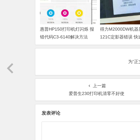
惠普HP150打印机灯闪烁 报
得力M2000DW机
错代码C3-6140解决方法
121C定影器错误 
法
为“
上一篇
爱普生230打印机清零不好使
发表评论