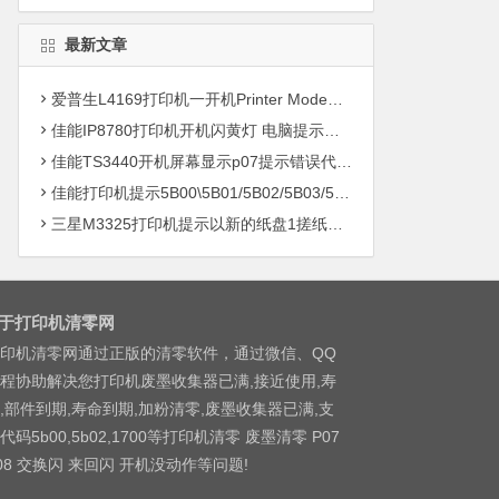
最新文章
爱普生L4169打印机一开机Printer Mode故障主板维修
佳能IP8780打印机开机闪黄灯 电脑提示错误5B00快速解决方案清零
佳能TS3440开机屏幕显示p07提示错误代码5B00快速解决方案 清零
佳能打印机提示5B00\5B01/5B02/5B03/5B04/5B11/5B12/5B13/5B14/1700/1702/1703/1704
三星M3325打印机提示以新的纸盘1搓纸轮进行更换
于打印机清零网
印机清零网通过正版的清零软件，通过微信、QQ
程协助解决您打印机废墨收集器已满,接近使用,寿
,部件到期,寿命到期,加粉清零,废墨收集器已满,支
代码5b00,5b02,1700等打印机清零 废墨清零 P07
08 交换闪 来回闪 开机没动作等问题!