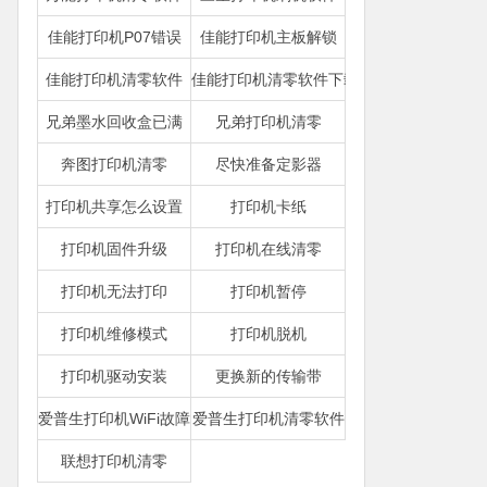
佳能打印机P07错误
佳能打印机主板解锁
佳能打印机清零软件
佳能打印机清零软件下载
兄弟墨水回收盒已满
兄弟打印机清零
奔图打印机清零
尽快准备定影器
打印机共享怎么设置
打印机卡纸
打印机固件升级
打印机在线清零
打印机无法打印
打印机暂停
打印机维修模式
打印机脱机
打印机驱动安装
更换新的传输带
爱普生打印机WiFi故障
爱普生打印机清零软件
联想打印机清零