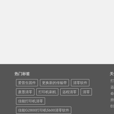
热门标签
关
打
爱普生固件
更换新的传输带
清零软件
远
废墨清零
打印机刷机
远程清零
清零
命
持
佳能打印机清零
E
佳能G2800打印机5b00清零软件