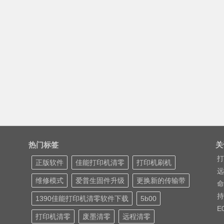
热门标签
关
打
正版软件
佳能打印机清零
打印机刷机
远
维修模式
爱普生固件升级
更换新的传输带
命
持
1390佳能打印机清零软件下载
5b00
E
打印机清零
废墨清零
远程清零