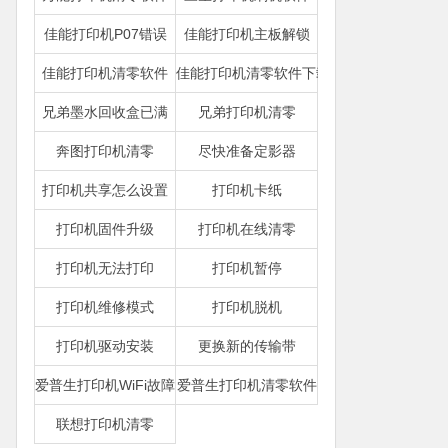
佳能打印机P07错误
佳能打印机主板解锁
佳能打印机清零软件
佳能打印机清零软件下载
兄弟墨水回收盒已满
兄弟打印机清零
奔图打印机清零
尽快准备定影器
打印机共享怎么设置
打印机卡纸
打印机固件升级
打印机在线清零
打印机无法打印
打印机暂停
打印机维修模式
打印机脱机
打印机驱动安装
更换新的传输带
爱普生打印机WiFi故障
爱普生打印机清零软件
联想打印机清零