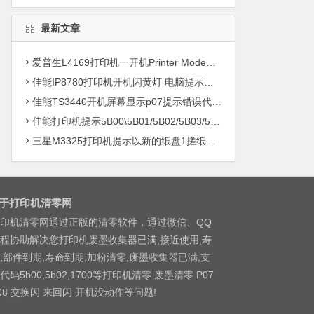
最新文章
爱普生L4169打印机一开机Printer Mode故障主板维修
佳能IP8780打印机开机闪黄灯 电脑提示错误5B00快速解决方案清零
佳能TS3440开机屏幕显示p07提示错误代码5B00快速解决方案 清零
佳能打印机提示5B00\5B01/5B02/5B03/5B04/5B11/5B12/5B13/5B14/1700/1702/1703/1704
三星M3325打印机提示以新的纸盘1搓纸轮进行更换
于打印机清零网
印机清零网通过正版的清零软件，通过微信、QQ
程协助解决您打印机废墨收集器已满,接近使用,寿
,部件到期,寿命到期,加粉清零,废墨收集器已满,支
代码5b00,5b02,1700等打印机清零 废墨清零 P07
08 交换闪 来回闪 开机没动作等问题!