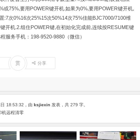
0%或75%,要用POWER键开机.如果为0%,要用POWER键开机,
次0%16次25%15次50%14次75%佳能BJC7000/7100维
ER键开机.2.组住POWER键,在初始化完成前,连续按RESUME键
务手机：198-9520-9880（微信）
赏
分享
4日
18:53:32
，由
ksjiexin
发表，共 279 字。
 打印机远程清零