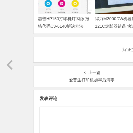
惠普HP150打印机灯闪烁 报
得力M2000DW机
错代码C3-6140解决方法
121C定影器错误 
法
为“
上一篇
爱普生打印机加墨后清零
发表评论