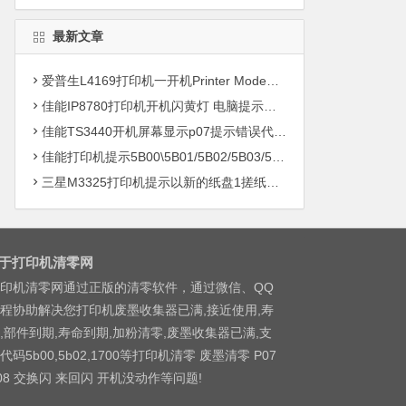
最新文章
爱普生L4169打印机一开机Printer Mode故障主板维修
佳能IP8780打印机开机闪黄灯 电脑提示错误5B00快速解决方案清零
佳能TS3440开机屏幕显示p07提示错误代码5B00快速解决方案 清零
佳能打印机提示5B00\5B01/5B02/5B03/5B04/5B11/5B12/5B13/5B14/1700/1702/1703/1704
三星M3325打印机提示以新的纸盘1搓纸轮进行更换
于打印机清零网
印机清零网通过正版的清零软件，通过微信、QQ
程协助解决您打印机废墨收集器已满,接近使用,寿
,部件到期,寿命到期,加粉清零,废墨收集器已满,支
代码5b00,5b02,1700等打印机清零 废墨清零 P07
08 交换闪 来回闪 开机没动作等问题!