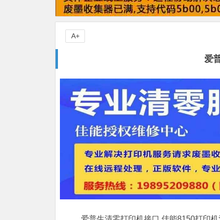
A+
爱
爱普生清零打印机接口,佳能8150打印