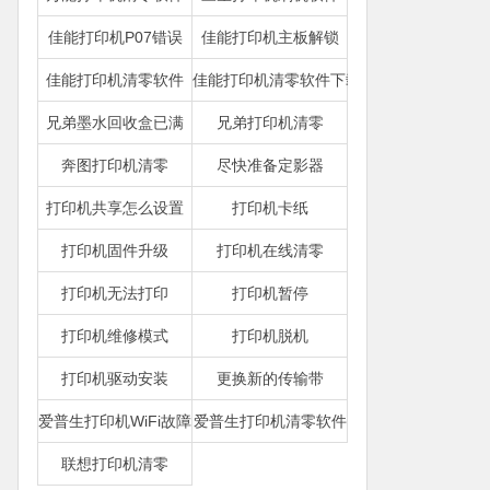
佳能打印机P07错误
佳能打印机主板解锁
佳能打印机清零软件
佳能打印机清零软件下载
兄弟墨水回收盒已满
兄弟打印机清零
奔图打印机清零
尽快准备定影器
打印机共享怎么设置
打印机卡纸
打印机固件升级
打印机在线清零
打印机无法打印
打印机暂停
打印机维修模式
打印机脱机
打印机驱动安装
更换新的传输带
爱普生打印机WiFi故障
爱普生打印机清零软件
联想打印机清零