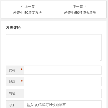
上一篇
下一篇
爱普生t50清零方法
爱普生t50打印头清洗
文
发表评论
章
导
航
*
昵称
*
邮箱
网址
QQ