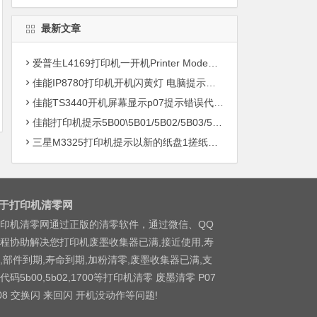
最新文章
爱普生L4169打印机一开机Printer Mode故障主板维修
佳能IP8780打印机开机闪黄灯 电脑提示错误5B00快速解决方案清零
佳能TS3440开机屏幕显示p07提示错误代码5B00快速解决方案 清零
佳能打印机提示5B00\5B01/5B02/5B03/5B04/5B11/5B12/5B13/5B14/1700/1702/1703/1704
三星M3325打印机提示以新的纸盘1搓纸轮进行更换
于打印机清零网
印机清零网通过正版的清零软件，通过微信、QQ
程协助解决您打印机废墨收集器已满,接近使用,寿
,部件到期,寿命到期,加粉清零,废墨收集器已满,支
代码5b00,5b02,1700等打印机清零 废墨清零 P07
08 交换闪 来回闪 开机没动作等问题!