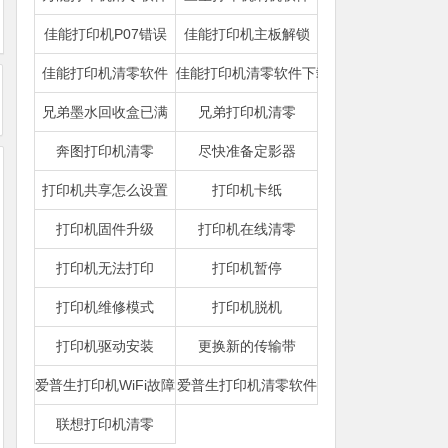
佳能打印机P07错误
佳能打印机主板解锁
佳能打印机清零软件
佳能打印机清零软件下载
兄弟墨水回收盒已满
兄弟打印机清零
奔图打印机清零
尽快准备定影器
打印机共享怎么设置
打印机卡纸
打印机固件升级
打印机在线清零
打印机无法打印
打印机暂停
打印机维修模式
打印机脱机
打印机驱动安装
更换新的传输带
爱普生打印机WiFi故障
爱普生打印机清零软件
联想打印机清零