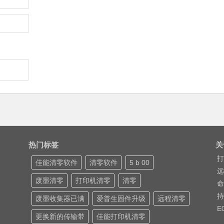
热门标签
关
打
佳能清零软件
清零软件
5 b 00
远
废墨清零
打印机清零
清零
命
持
废墨收集器已满
爱普生固件升级
远程清零
E
更换新的传输带
佳能打印机清零