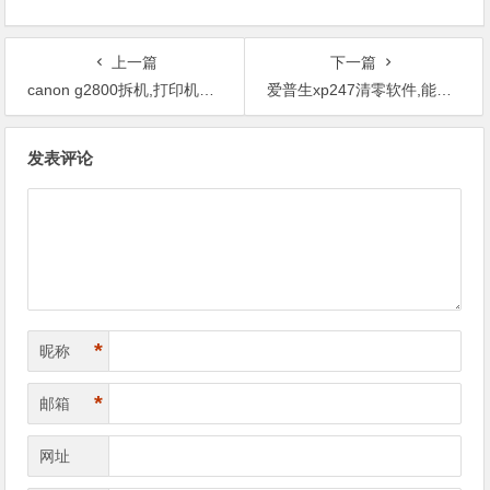
上一篇
下一篇
canon g2800拆机,打印机清零只需要软件处理，但是一定要正版软件。
爱普生xp247清零软件,能不能修好不用换机器啊？
文
发表评论
章
导
航
*
昵称
*
邮箱
网址