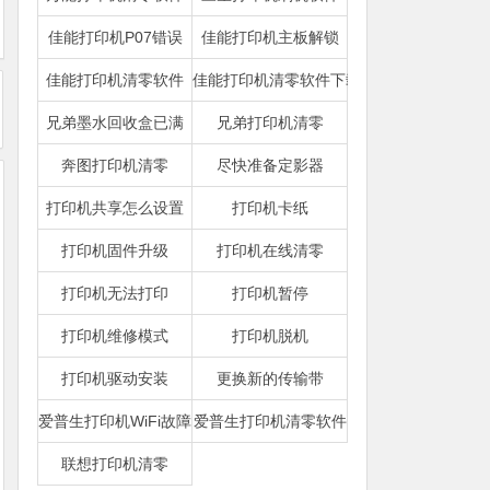
佳能打印机P07错误
佳能打印机主板解锁
佳能打印机清零软件
佳能打印机清零软件下载
兄弟墨水回收盒已满
兄弟打印机清零
奔图打印机清零
尽快准备定影器
打印机共享怎么设置
打印机卡纸
打印机固件升级
打印机在线清零
打印机无法打印
打印机暂停
打印机维修模式
打印机脱机
打印机驱动安装
更换新的传输带
爱普生打印机WiFi故障
爱普生打印机清零软件
联想打印机清零