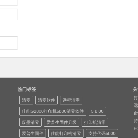
热门标签
关
打
清零
清零软件
远程清零
远
佳能G2800打印机5b00清零软件
5 b 00
命
持
废墨清零
爱普生固件升级
打印机清零
E
爱普生固件
佳能打印机清零
支持代码5b00