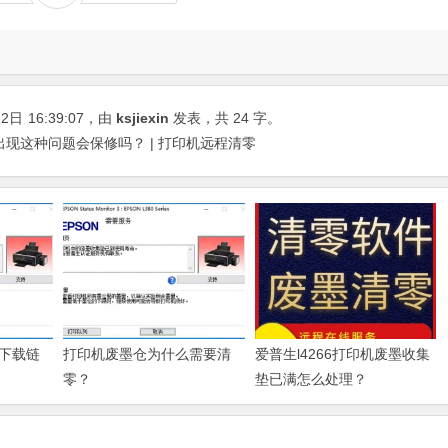
22日
16:39:07
，由
ksjiexin
发表，共 24 字。
心出现这种问题会保修吗？ | 打印机远程清零
下载链
打印机废墨仓为什么需要清
爱普生l4266打印机废墨收集
零？
垫已满怎么处理？