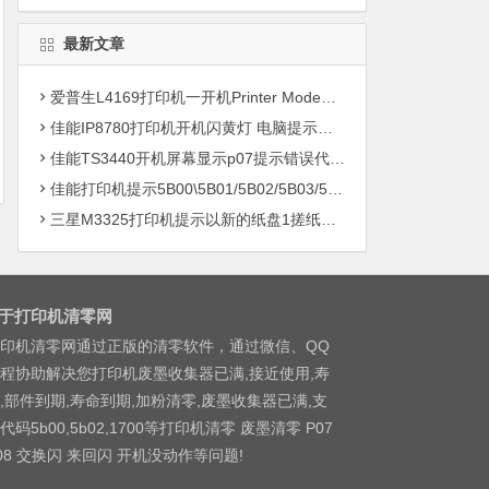
最新文章
爱普生L4169打印机一开机Printer Mode故障主板维修
佳能IP8780打印机开机闪黄灯 电脑提示错误5B00快速解决方案清零
佳能TS3440开机屏幕显示p07提示错误代码5B00快速解决方案 清零
佳能打印机提示5B00\5B01/5B02/5B03/5B04/5B11/5B12/5B13/5B14/1700/1702/1703/1704
三星M3325打印机提示以新的纸盘1搓纸轮进行更换
于打印机清零网
印机清零网通过正版的清零软件，通过微信、QQ
程协助解决您打印机废墨收集器已满,接近使用,寿
,部件到期,寿命到期,加粉清零,废墨收集器已满,支
代码5b00,5b02,1700等打印机清零 废墨清零 P07
08 交换闪 来回闪 开机没动作等问题!