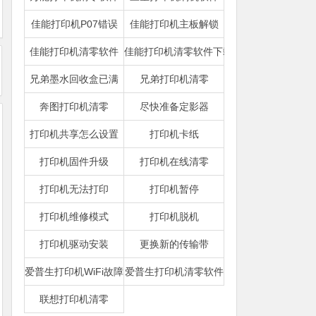
佳能打印机P07错误
佳能打印机主板解锁
佳能打印机清零软件
佳能打印机清零软件下载
兄弟墨水回收盒已满
兄弟打印机清零
奔图打印机清零
尽快准备定影器
打印机共享怎么设置
打印机卡纸
打印机固件升级
打印机在线清零
打印机无法打印
打印机暂停
打印机维修模式
打印机脱机
打印机驱动安装
更换新的传输带
爱普生打印机WiFi故障
爱普生打印机清零软件
联想打印机清零