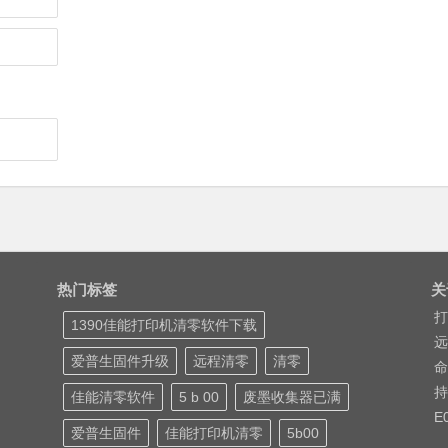
热门标签
关
打
1390佳能打印机清零软件下载
远
爱普生固件升级
远程清零
清零
命
持
佳能清零软件
5 b 00
废墨收集器已满
E
爱普生固件
佳能打印机清零
5b00