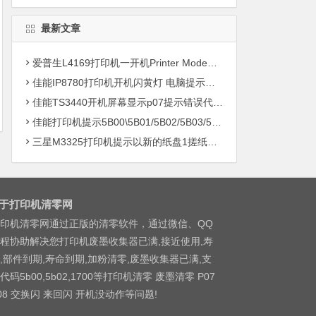
最新文章
爱普生L4169打印机一开机Printer Mode故障主板维修
佳能IP8780打印机开机闪黄灯 电脑提示错误5B00快速解决方案清零
佳能TS3440开机屏幕显示p07提示错误代码5B00快速解决方案 清零
佳能打印机提示5B00\5B01/5B02/5B03/5B04/5B11/5B12/5B13/5B14/1700/1702/1703/1704
三星M3325打印机提示以新的纸盘1搓纸轮进行更换
于打印机清零网
印机清零网通过正版的清零软件，通过微信、QQ
程协助解决您打印机废墨收集器已满,接近使用,寿
,部件到期,寿命到期,加粉清零,废墨收集器已满,支
代码5b00,5b02,1700等打印机清零 废墨清零 P07
08 交换闪 来回闪 开机没动作等问题!