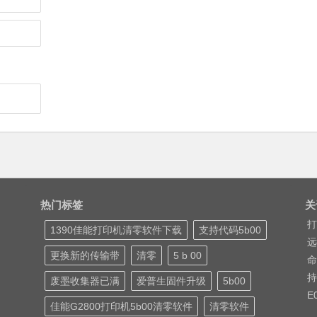
热门标签
关
打
1390佳能打印机清零软件下载
支持代码5b00
远
更换新的传输带
清零
5 b 00
命
持
废墨收集器已满
爱普生固件升级
5b00
E
佳能G2800打印机5b00清零软件
清零软件