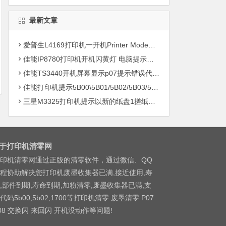
最新文章
爱普生L4169打印机一开机Printer Mode故障主板维修
佳能IP8780打印机开机闪黄灯 电脑提示错误5B00快速解决方案清零
佳能TS3440开机屏幕显示p07提示错误代码5B00快速解决方案 清零
佳能打印机提示5B00\5B01/5B02/5B03/5B04/5B11/5B12/5B13/5B14/1700/1702/1703/1704
三星M3325打印机提示以新的纸盘1搓纸轮进行更换
于打印机清零网
印机清零网通过正版的清零软件，通过微信、QQ
程协助解决您打印机废墨收集器已满,接近使用,寿
,部件到期,寿命到期,加粉清零,废墨收集器已满,支
代码5b00,5b02,1700等打印机清零 废墨清零 P07
08 交换闪 来回闪 开机没动作等问题!