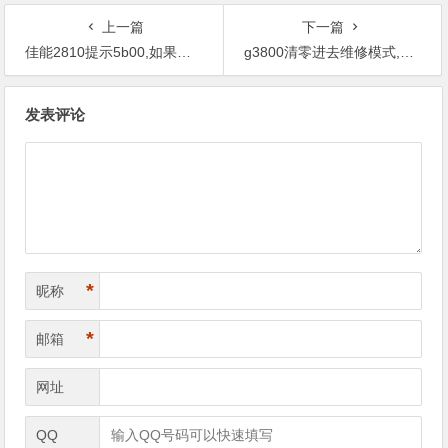
上一篇
下一篇
佳能2810提示5b00,如果上门维修，人工费多少？
g3800清零进去维修模式,是不是因为耗材才造成这个情况？
文
发表评论
章
导
航
*
昵称
*
邮箱
网址
QQ