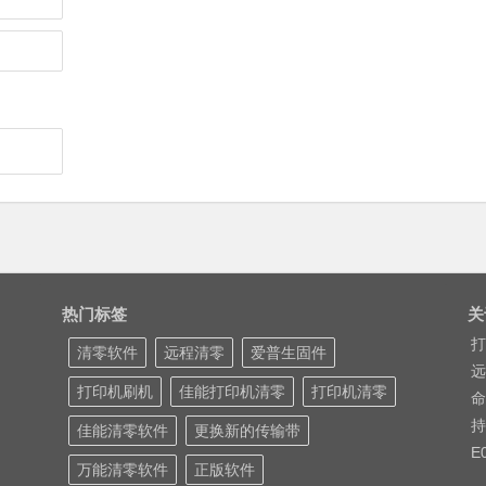
热门标签
关
打
清零软件
远程清零
爱普生固件
远
打印机刷机
佳能打印机清零
打印机清零
命
持
佳能清零软件
更换新的传输带
E
万能清零软件
正版软件