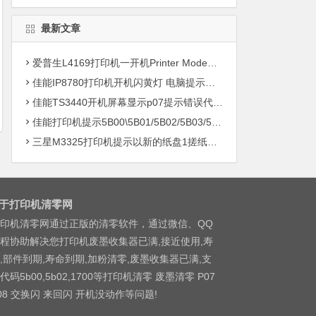
最新文章
爱普生L4169打印机一开机Printer Mode故障主板维修
佳能IP8780打印机开机闪黄灯 电脑提示错误5B00快速解决方案清零
佳能TS3440开机屏幕显示p07提示错误代码5B00快速解决方案 清零
佳能打印机提示5B00\5B01/5B02/5B03/5B04/5B11/5B12/5B13/5B14/1700/1702/1703/1704
三星M3325打印机提示以新的纸盘1搓纸轮进行更换
于打印机清零网
印机清零网通过正版的清零软件，通过微信、QQ
程协助解决您打印机废墨收集器已满,接近使用,寿
,部件到期,寿命到期,加粉清零,废墨收集器已满,支
代码5b00,5b02,1700等打印机清零 废墨清零 P07
08 交换闪 来回闪 开机没动作等问题!