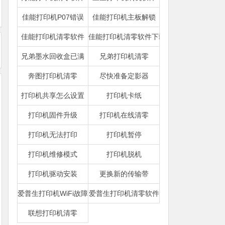
佳能打印机P07错误
佳能打印机主板解锁
佳能打印机清零软件
佳能打印机清零软件下载
兄弟墨水回收盒已满
兄弟打印机清零
奔图打印机清零
尽快准备定影器
打印机共享怎么设置
打印机卡纸
打印机固件升级
打印机在线清零
打印机无法打印
打印机暂停
打印机维修模式
打印机脱机
打印机驱动安装
更换新的传输带
爱普生打印机WiFi故障
爱普生打印机清零软件
联想打印机清零