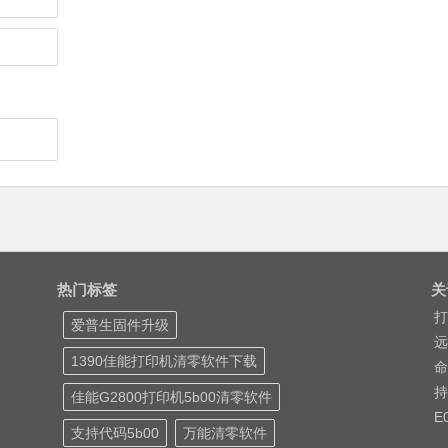
热门标签
关
打
爱普生固件升级
远
1390佳能打印机清零软件下载
命
持
佳能G2800打印机5b00清零软件
E
支持代码5b00
万能清零软件