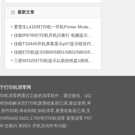
最新文章
爱普生L4169打印机一开机Printer Mode故障主板维修
佳能IP8780打印机开机闪黄灯 电脑提示错误5B00快速解决方案清零
佳能TS3440开机屏幕显示p07提示错误代码5B00快速解决方案 清零
佳能打印机提示5B00\5B01/5B02/5B03/5B04/5B11/5B12/5B13/5B14/1700/1702/1703/1704
三星M3325打印机提示以新的纸盘1搓纸轮进行更换
于打印机清零网
印机清零网通过正版的清零软件，通过微信、QQ
程协助解决您打印机废墨收集器已满,接近使用,寿
,部件到期,寿命到期,加粉清零,废墨收集器已满,支
代码5b00,5b02,1700等打印机清零 废墨清零 P07
08 交换闪 来回闪 开机没动作等问题!