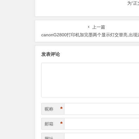
为“
上一篇
canonG2800打印机加完墨两个显示灯交替亮,出现这种情况怎
发表评论
*
昵称
*
邮箱
网址