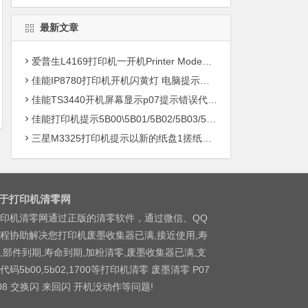
最新文章
爱普生L4169打印机一开机Printer Mode故障主板维修
佳能IP8780打印机开机闪黄灯 电脑提示错误5B00快速解决方案清零
佳能TS3440开机屏幕显示p07提示错误代码5B00快速解决方案 清零
佳能打印机提示5B00\5B01/5B02/5B03/5B04/5B11/5B12/5B13/5B14/1700/1702/1703/1704
三星M3325打印机提示以新的纸盘1搓纸轮进行更换
于打印机清零网
印机清零网通过正版的清零软件，通过微信、QQ
程协助解决您打印机废墨收集器已满,接近使用,寿
,部件到期,寿命到期,加粉清零,废墨收集器已满,支
代码5b00,5b02,1700等打印机清零 废墨清零 P07
08 交换闪 来回闪 开机没动作等问题!