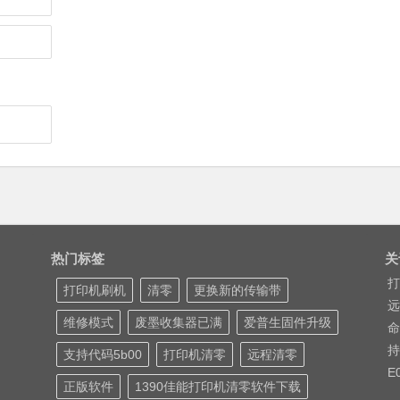
热门标签
关
打
打印机刷机
清零
更换新的传输带
远
维修模式
废墨收集器已满
爱普生固件升级
命
持
支持代码5b00
打印机清零
远程清零
E
正版软件
1390佳能打印机清零软件下载