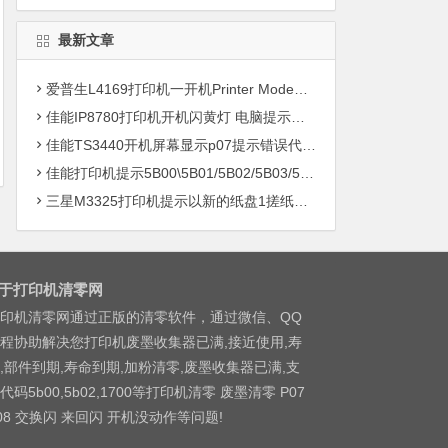
最新文章
爱普生L4169打印机一开机Printer Mode故障主板维修
佳能IP8780打印机开机闪黄灯 电脑提示错误5B00快速解决方案清零
佳能TS3440开机屏幕显示p07提示错误代码5B00快速解决方案 清零
佳能打印机提示5B00\5B01/5B02/5B03/5B04/5B11/5B12/5B13/5B14/1700/1702/1703/1704
三星M3325打印机提示以新的纸盘1搓纸轮进行更换
于打印机清零网
印机清零网通过正版的清零软件，通过微信、QQ
程协助解决您打印机废墨收集器已满,接近使用,寿
,部件到期,寿命到期,加粉清零,废墨收集器已满,支
代码5b00,5b02,1700等打印机清零 废墨清零 P07
08 交换闪 来回闪 开机没动作等问题!