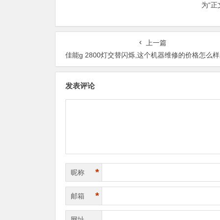
为“
上一篇
佳能g 2800灯交替闪烁,这个机器维修的价格怎么样才能更便
发表评论
*
昵称
*
邮箱
网址