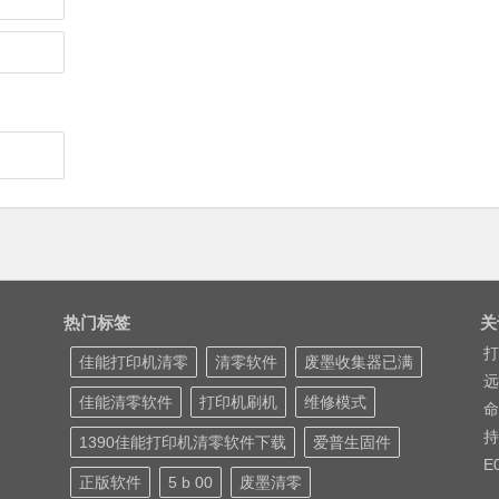
热门标签
关
打
佳能打印机清零
清零软件
废墨收集器已满
远
佳能清零软件
打印机刷机
维修模式
命
持
1390佳能打印机清零软件下载
爱普生固件
E
正版软件
5 b 00
废墨清零