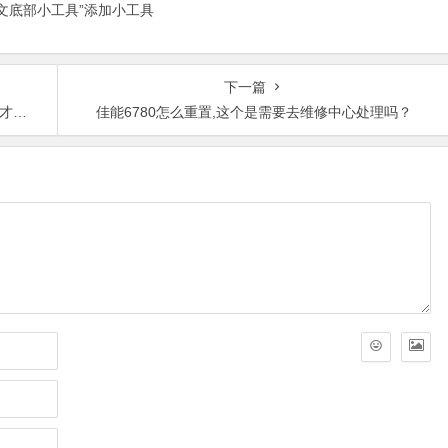
正文底部小工具”添加小工具
下一篇
宜？
佳能6780怎么重置,这个是需要去维修中心处理吗？