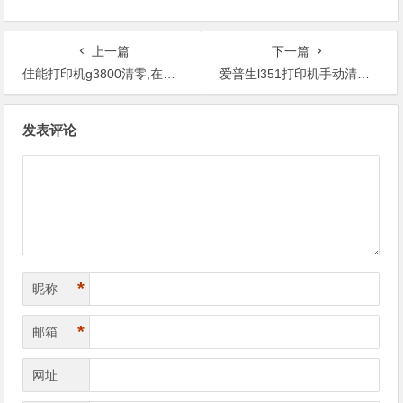
上一篇
下一篇
佳能打印机g3800清零,在哪里查看电脑上面的错误信息？
爱普生l351打印机手动清零步骤,打印机出现这个问题怎么样解决？
文
发表评论
章
导
航
*
昵称
*
邮箱
网址