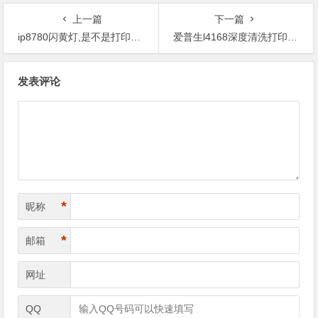
上一篇
下一篇
ip8780闪黄灯,是不是打印机过段时间就会出现这种情况？
爱普生l4168深度清洗打印头,很多软件下载之后不能用啊。
文
发表评论
章
导
航
*
昵称
*
邮箱
网址
QQ