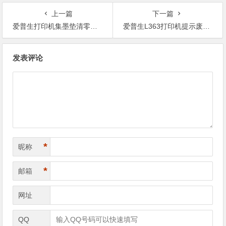
上一篇
下一篇
爱普生打印机集墨垫清零软件R270,我们要怎么样下载软件？
爱普生L363打印机提示废墨满了,你们有没有碰到过这种情况？
文
发表评论
章
导
航
*
昵称
*
邮箱
网址
QQ