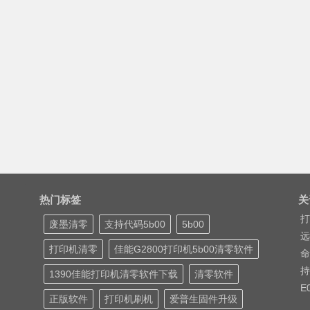
热门标签
关
打
废墨清零
支持代码5b00
5b00
远
打印机清零
佳能G2800打印机5b00清零软件
命
持
1390佳能打印机清零软件下载
清零软件
E
正版软件
打印机刷机
爱普生固件升级