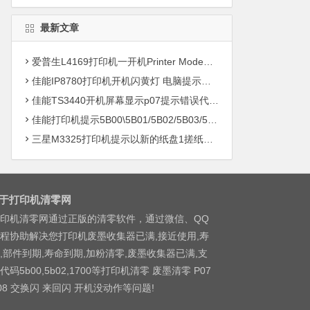
最新文章
爱普生L4169打印机一开机Printer Mode故障主板维修
佳能IP8780打印机开机闪黄灯 电脑提示错误5B00快速解决方案清零
佳能TS3440开机屏幕显示p07提示错误代码5B00快速解决方案 清零
佳能打印机提示5B00\5B01/5B02/5B03/5B04/5B11/5B12/5B13/5B14/1700/1702/1703/1704
三星M3325打印机提示以新的纸盘1搓纸轮进行更换
于打印机清零网
印机清零网通过正版的清零软件，通过微信、QQ
程协助解决您打印机废墨收集器已满,接近使用,寿
,部件到期,寿命到期,加粉清零,废墨收集器已满,支
代码5b00,5b02,1700等打印机清零 废墨清零 P07
08 交换闪 来回闪 开机没动作等问题!