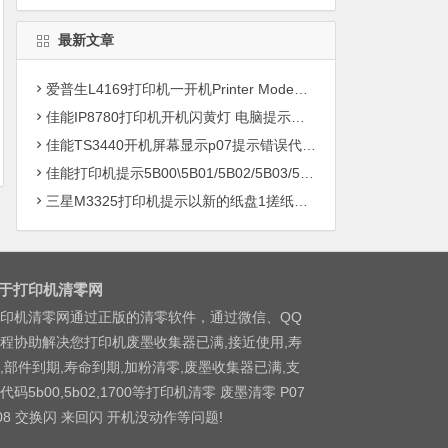
最新文章
爱普生L4169打印机一开机Printer Mode故障主板维修
佳能IP8780打印机开机闪黄灯 电脑提示错误5B00快速解决方案清零
佳能TS3440开机屏幕显示p07提示错误代码5B00快速解决方案 清零
佳能打印机提示5B00\5B01/5B02/5B03/5B04/5B11/5B12/5B13/5B14/1700/1702/1703/1704
三星M3325打印机提示以新的纸盘1搓纸轮进行更换
于打印机清零网
印机清零网通过正版的清零软件，通过微信、QQ
程协助解决您打印机废墨收集器已满,接近使用,寿
,部件到期,寿命到期,加粉清零,废墨收集器已满,支
代码5b00,5b02,1700等打印机清零 废墨清零 P07
08 交换闪 来回闪 开机没动作等问题!