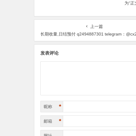
为“
上一篇
长期收量,日结预付 q2494887301 telegram：@cx202099,如果您能解决这个问题，现在怎么样帮
发表评论
*
昵称
*
邮箱
网址