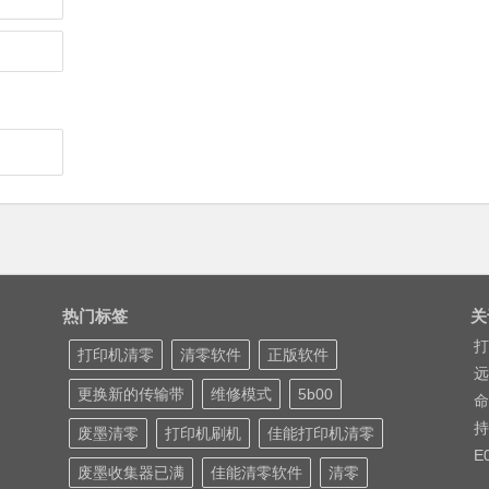
热门标签
关
打
打印机清零
清零软件
正版软件
远
更换新的传输带
维修模式
5b00
命
持
废墨清零
打印机刷机
佳能打印机清零
E
废墨收集器已满
佳能清零软件
清零