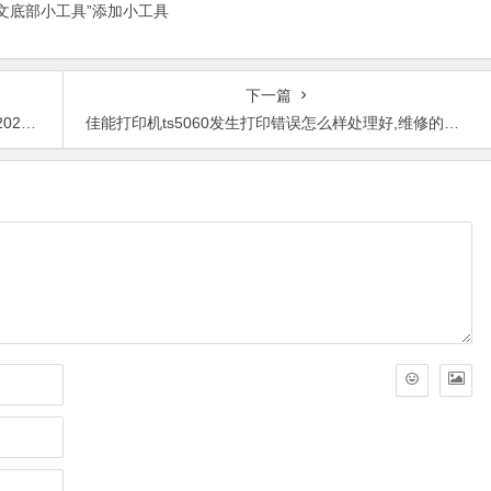
正文底部小工具”添加小工具
下一篇
你解决？
佳能打印机ts5060发生打印错误怎么样处理好,维修的成本高不高？需要换哪些配件？