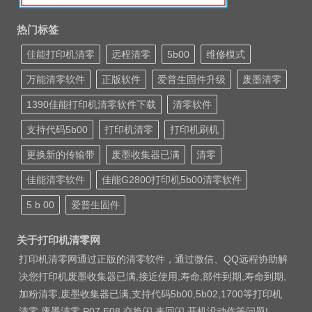
热门标签
佳能打印机清零
远程清零
5b00
维修模式
万能清零软件
正版软件
爱普生固件升级
废墨清零
1390佳能打印机清零软件下载
清零软件
支持代码5b00
打印机清零
打印机刷机
更换新的传输带
废墨收集器已满
清零
佳能清零软件
佳能G2800打印机5b00清零软件
5 b 00
爱普生固件
关于打印机清零网
打印机清零网通过正版的清零软件，通过微信、QQ远程协助解
决您打印机废墨收集器已满,接近使用,寿命,部件到期,寿命到期,
加粉清零,废墨收集器已满,支持代码5b00,5b02,1700等打印机
清零 废墨清零 P07 E08 交换闪 来回闪 开机没动作等问题!