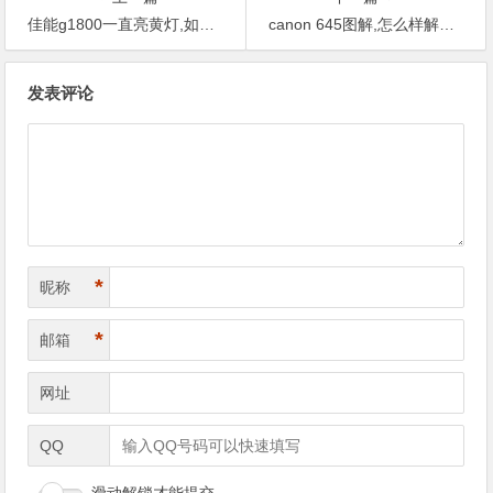
佳能g1800一直亮黄灯,如果您解决食的问题不了怎么办？
canon 645图解,怎么样解决这个问题？
文
发表评论
章
导
航
*
昵称
*
邮箱
网址
QQ
滑动解锁才能提交