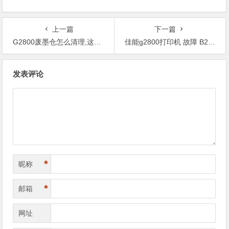
上一篇
下一篇
G2800废墨仓怎么清理,这个错误代码是在哪里查？
佳能g2800打印机 故障 B203,这个机器修好还有没有保修期？
文
发表评论
章
导
航
*
昵称
*
邮箱
网址