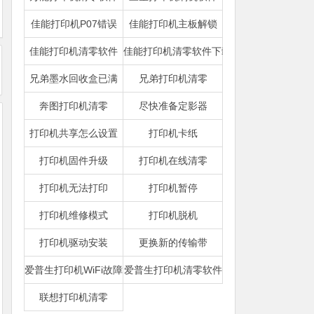
佳能打印机P07错误
佳能打印机主板解锁
佳能打印机清零软件
佳能打印机清零软件下载
兄弟墨水回收盒已满
兄弟打印机清零
奔图打印机清零
尽快准备定影器
打印机共享怎么设置
打印机卡纸
打印机固件升级
打印机在线清零
打印机无法打印
打印机暂停
打印机维修模式
打印机脱机
打印机驱动安装
更换新的传输带
爱普生打印机WiFi故障
爱普生打印机清零软件
联想打印机清零