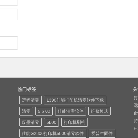
热门标签
关
打
远程清零
1390佳能打印机清零软件下载
远
清零
5 b 00
佳能清零软件
维修模式
命
持
废墨清零
5b00
打印机刷机
E
佳能G2800打印机5b00清零软件
爱普生固件