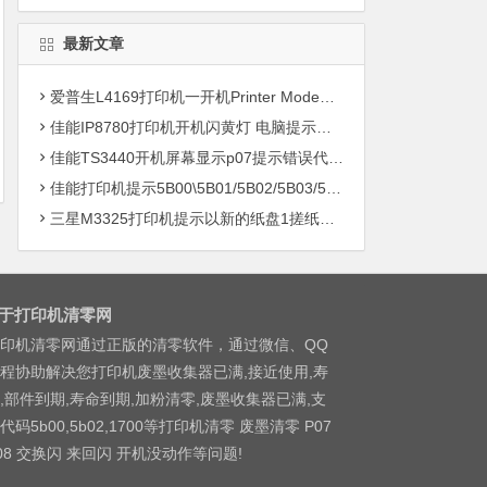
最新文章
爱普生L4169打印机一开机Printer Mode故障主板维修
佳能IP8780打印机开机闪黄灯 电脑提示错误5B00快速解决方案清零
佳能TS3440开机屏幕显示p07提示错误代码5B00快速解决方案 清零
佳能打印机提示5B00\5B01/5B02/5B03/5B04/5B11/5B12/5B13/5B14/1700/1702/1703/1704
三星M3325打印机提示以新的纸盘1搓纸轮进行更换
于打印机清零网
印机清零网通过正版的清零软件，通过微信、QQ
程协助解决您打印机废墨收集器已满,接近使用,寿
,部件到期,寿命到期,加粉清零,废墨收集器已满,支
代码5b00,5b02,1700等打印机清零 废墨清零 P07
08 交换闪 来回闪 开机没动作等问题!