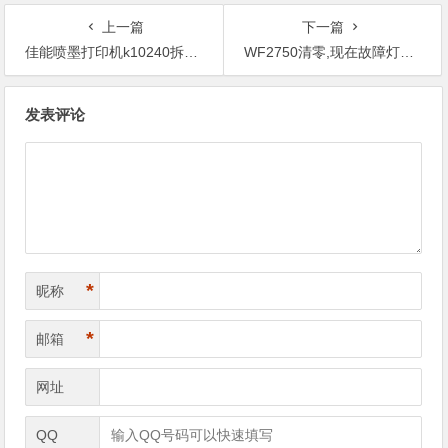
上一篇
下一篇
佳能喷墨打印机k10240拆卸图解,在哪里查看电脑上面的错误信息？
WF2750清零,现在故障灯一直在闪烁。
文
发表评论
章
导
航
*
昵称
*
邮箱
网址
QQ