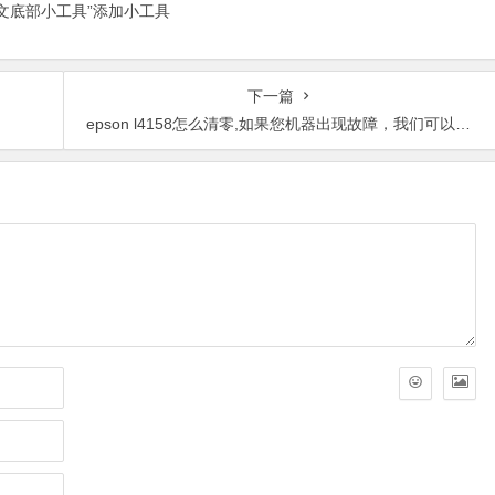
正文底部小工具”添加小工具
下一篇
？
epson l4158怎么清零,如果您机器出现故障，我们可以远程处理吗？