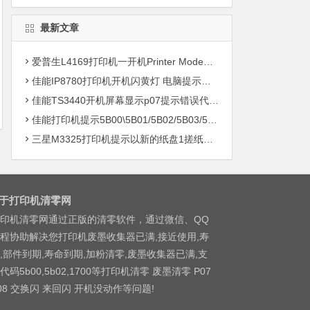
最新文章
爱普生L4169打印机一开机Printer Mode故障主板维修
佳能IP8780打印机开机闪黄灯 电脑提示错误5B00快速解决方案清零
佳能TS3440开机屏幕显示p07提示错误代码5B00快速解决方案 清零
佳能打印机提示5B00\5B01/5B02/5B03/5B04/5B11/5B12/5B13/5B14/1700/1702/1703/1704
三星M3325打印机提示以新的纸盘1搓纸轮进行更换
于打印机清零网
印机清零网通过正版的清零软件，通过微信、QQ
程协助解决您打印机废墨收集器已满,接近使用,寿
,部件到期,寿命到期,加粉清零,废墨收集器已满,支
代码5b00,5b02,1700等打印机清零 废墨清零 P07
08 交换闪 来回闪 开机没动作等问题!