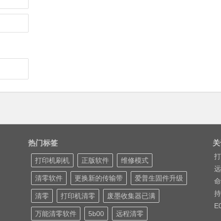
热门标签
关
打
打印机刷机
正版软件
维修模式
远
清零软件
更换新的传输带
爱普生固件升级
命
持
清零
打印机清零
废墨收集器已满
E
万能清零软件
5b00
远程清零