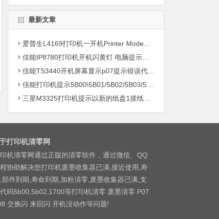
最新文章
爱普生L4169打印机一开机Printer Mode故障主板维修
佳能IP8780打印机开机闪黄灯 电脑提示错误5B00快速解决方案清零
佳能TS3440开机屏幕显示p07提示错误代码5B00快速解决方案 清零
佳能打印机提示5B00\5B01/5B02/5B03/5B04/5B11/5B12/5B13/5B14/1700/1702/1703/1704
三星M3325打印机提示以新的纸盘1搓纸轮进行更换
于打印机清零网
印机清零网通过正版的清零软件，通过微信、QQ
程协助解决您打印机废墨收集器已满,接近使用,寿
,部件到期,寿命到期,加粉清零,废墨收集器已满,支
代码5b00,5b02,1700等打印机清零 废墨清零 P07
08 交换闪 来回闪 开机没动作等问题!