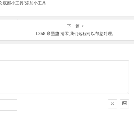
正文底部小工具”添加小工具
下一篇
？
L358 废墨垫 清零,我们远程可以帮您处理。