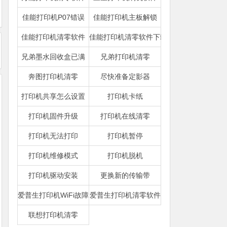
佳能打印机P07错误
佳能打印机主板解锁
佳能打印机清零软件
佳能打印机清零软件下载
兄弟墨水回收盒已满
兄弟打印机清零
奔图打印机清零
尽快准备定影器
打印机共享怎么设置
打印机卡纸
打印机固件升级
打印机在线清零
打印机无法打印
打印机暂停
打印机维修模式
打印机脱机
打印机驱动安装
更换新的传输带
爱普生打印机WiFi故障
爱普生打印机清零软件
联想打印机清零