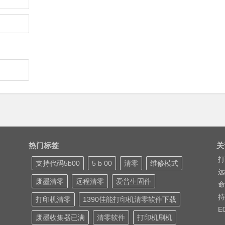
热门标签
关
打
支持代码5b00
5 b 00
清零
维修模式
远
废墨清零
远程清零
爱普生固件
命
持
打印机清零
1390佳能打印机清零软件下载
E
废墨收集器已满
清零软件
打印机刷机