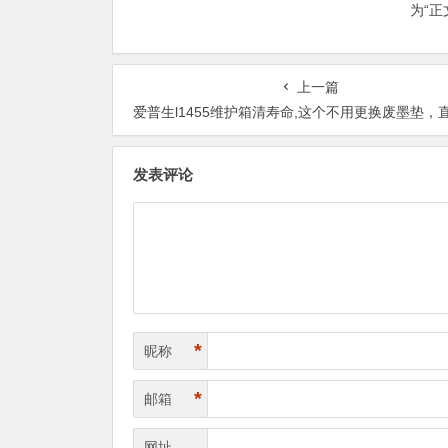
为“
上一篇
爱普生l1455维护箱清寿命,这个不用更换废墨垫，直接远程操作就好
发表评论
*
昵称
*
邮箱
网址