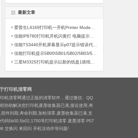
最新文章
爱普生L4169打印机一开机Printer Mode故障主板维修
佳能IP8780打印机开机闪黄灯 电脑提示错误5B00快速解决方案清零
佳能TS3440开机屏幕显示p07提示错误代码5B00快速解决方案 清零
佳能打印机提示5B00\5B01/5B02/5B03/5B04/5B11/5B12/5B13/5B14/1700/1702/1703/1704
三星M3325打印机提示以新的纸盘1搓纸轮进行更换
于打印机清零网
印机清零网通过正版的清零软件，通过微信、QQ
程协助解决您打印机废墨收集器已满,接近使用,寿
,部件到期,寿命到期,加粉清零,废墨收集器已满,支
代码5b00,5b02,1700等打印机清零 废墨清零 P07
08 交换闪 来回闪 开机没动作等问题!