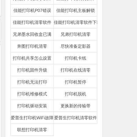
佳能打印机P07错误
佳能打印机主板解锁
佳能打印机清零软件
佳能打印机清零软件下载
兄弟墨水回收盒已满
兄弟打印机清零
奔图打印机清零
尽快准备定影器
打印机共享怎么设置
打印机卡纸
打印机固件升级
打印机在线清零
打印机无法打印
打印机暂停
打印机维修模式
打印机脱机
打印机驱动安装
更换新的传输带
爱普生打印机WiFi故障
爱普生打印机清零软件
联想打印机清零