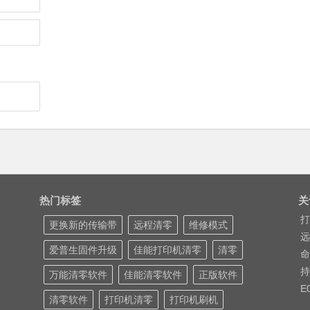
热门标签
关
打
更换新的传输带
远程清零
维修模式
远
爱普生固件升级
佳能打印机清零
清零
命
持
万能清零软件
佳能清零软件
正版软件
E
清零软件
打印机清零
打印机刷机