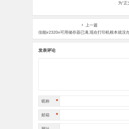
为“
上一篇
佳能ir2320n可用储存器已满,现在打印机根本就没办法工作，怎么
发表评论
*
昵称
*
邮箱
网址