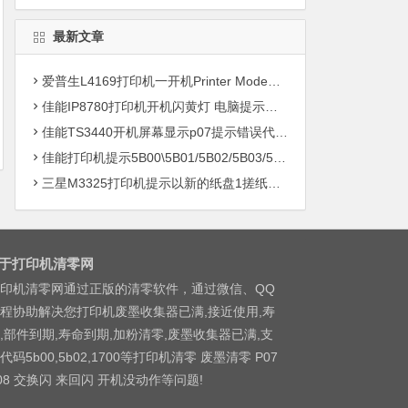
最新文章
爱普生L4169打印机一开机Printer Mode故障主板维修
佳能IP8780打印机开机闪黄灯 电脑提示错误5B00快速解决方案清零
佳能TS3440开机屏幕显示p07提示错误代码5B00快速解决方案 清零
佳能打印机提示5B00\5B01/5B02/5B03/5B04/5B11/5B12/5B13/5B14/1700/1702/1703/1704
三星M3325打印机提示以新的纸盘1搓纸轮进行更换
于打印机清零网
印机清零网通过正版的清零软件，通过微信、QQ
程协助解决您打印机废墨收集器已满,接近使用,寿
,部件到期,寿命到期,加粉清零,废墨收集器已满,支
代码5b00,5b02,1700等打印机清零 废墨清零 P07
08 交换闪 来回闪 开机没动作等问题!