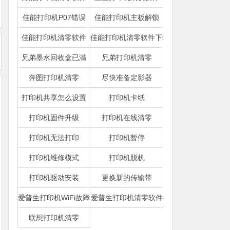
佳能打印机P07错误
佳能打印机主板解锁
佳能打印机清零软件
佳能打印机清零软件下载
兄弟墨水回收盒已满
兄弟打印机清零
奔图打印机清零
尽快准备定影器
打印机共享怎么设置
打印机卡纸
打印机固件升级
打印机在线清零
打印机无法打印
打印机暂停
打印机维修模式
打印机脱机
打印机驱动安装
更换新的传输带
爱普生打印机WiFi故障
爱普生打印机清零软件
联想打印机清零