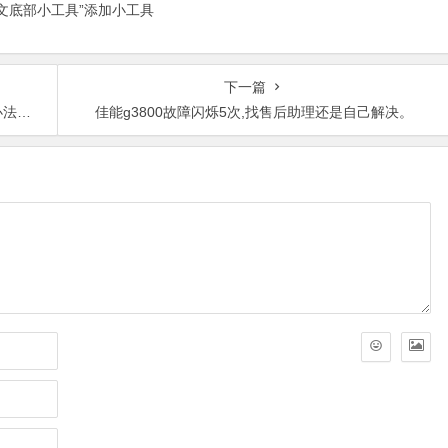
正文底部小工具”添加小工具
下一篇
弄？
佳能g3800故障闪烁5次,找售后助理还是自己解决。