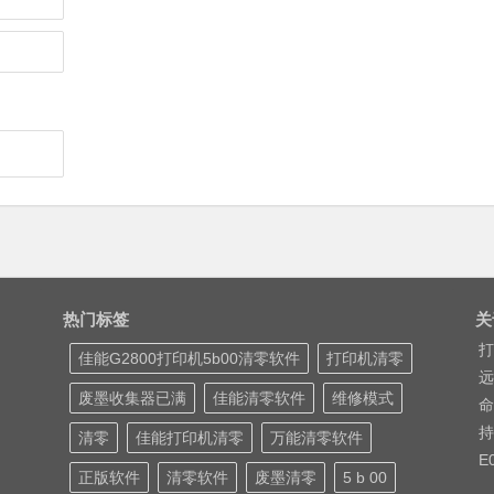
热门标签
关
打
佳能G2800打印机5b00清零软件
打印机清零
远
废墨收集器已满
佳能清零软件
维修模式
命
持
清零
佳能打印机清零
万能清零软件
E
正版软件
清零软件
废墨清零
5 b 00