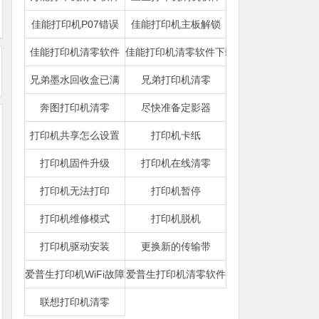
佳能打印机P07错误
佳能打印机主板解锁
佳能打印机清零软件
佳能打印机清零软件下载
兄弟墨水回收盒已满
兄弟打印机清零
奔图打印机清零
尽快准备定影器
打印机共享怎么设置
打印机卡纸
打印机固件升级
打印机在线清零
打印机无法打印
打印机暂停
打印机维修模式
打印机脱机
打印机驱动安装
更换新的传输带
爱普生打印机WiFi故障
爱普生打印机清零软件
联想打印机清零