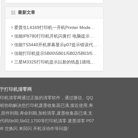
最新文章
爱普生L4169打印机一开机Printer Mode故障主板维修
佳能IP8780打印机开机闪黄灯 电脑提示错误5B00快速解决方案清零
佳能TS3440开机屏幕显示p07提示错误代码5B00快速解决方案 清零
佳能打印机提示5B00\5B01/5B02/5B03/5B04/5B11/5B12/5B13/5B14/1700/1702/1703/1704
三星M3325打印机提示以新的纸盘1搓纸轮进行更换
于打印机清零网
印机清零网通过正版的清零软件，通过微信、QQ
程协助解决您打印机废墨收集器已满,接近使用,寿
,部件到期,寿命到期,加粉清零,废墨收集器已满,支
代码5b00,5b02,1700等打印机清零 废墨清零 P07
08 交换闪 来回闪 开机没动作等问题!