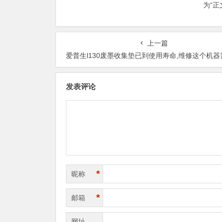
为“
上一篇
爱普生l130废墨收集垫已到使用寿命,维修这个机器需要哪些工具
发表评论
*
昵称
*
邮箱
网址