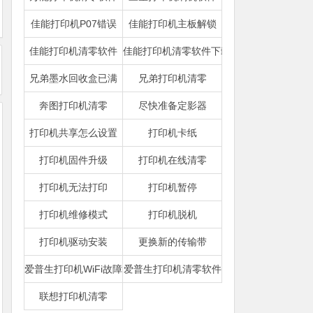
佳能打印机P07错误
佳能打印机主板解锁
佳能打印机清零软件
佳能打印机清零软件下载
兄弟墨水回收盒已满
兄弟打印机清零
奔图打印机清零
尽快准备定影器
打印机共享怎么设置
打印机卡纸
打印机固件升级
打印机在线清零
打印机无法打印
打印机暂停
打印机维修模式
打印机脱机
打印机驱动安装
更换新的传输带
爱普生打印机WiFi故障
爱普生打印机清零软件
联想打印机清零