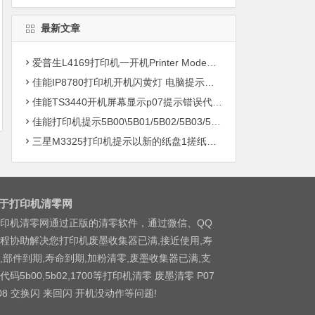
最新文章
爱普生L4169打印机一开机Printer Mode故障主板维修
佳能IP8780打印机开机闪黄灯 电脑提示错误5B00快速解决方案清零
佳能TS3440开机屏幕显示p07提示错误代码5B00快速解决方案 清零
佳能打印机提示5B00\5B01/5B02/5B03/5B04/5B11/5B12/5B13/5B14/1700/1702/1703/1704
三星M3325打印机提示以新的纸盘1搓纸轮进行更换
于打印机清零网
印机清零网通过正版的清零软件，通过微信、QQ
程协助解决您打印机废墨收集器已满,接近使用,寿
,部件到期,寿命到期,加粉清零,废墨收集器已满,支
代码5b00,5b02,1700等打印机清零 废墨清零 P07
08 交换闪 来回闪 开机没动作等问题!