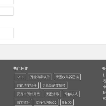
热门标签
关
打
5b00
万能清零软件
废墨收集器已满
远
佳能清零软件
更换新的传输带
命
持
爱普生固件升级
废墨清零
维修模式
E
清零软件
支持代码5b00
5 b 00