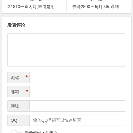
G1810一直闪灯,难道是用非原装耗材造成的？
佳能2800三角灯闪5,遇到事情不要慌，打开抖音拍一拍。
文
发表评论
章
导
航
*
昵称
*
邮箱
网址
QQ
滑动解锁才能提交