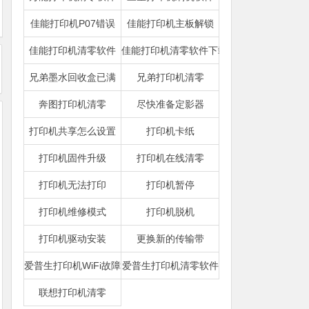
佳能打印机P07错误
佳能打印机主板解锁
佳能打印机清零软件
佳能打印机清零软件下载
兄弟墨水回收盒已满
兄弟打印机清零
奔图打印机清零
尽快准备定影器
打印机共享怎么设置
打印机卡纸
打印机固件升级
打印机在线清零
打印机无法打印
打印机暂停
打印机维修模式
打印机脱机
打印机驱动安装
更换新的传输带
爱普生打印机WiFi故障
爱普生打印机清零软件
联想打印机清零