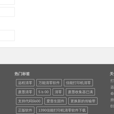
热门标签
关
打
远程清零
万能清零软件
佳能打印机清零
远
废墨清零
5 b 00
清零
废墨收集器已满
命
持
支持代码5b00
爱普生固件
更换新的传输带
E
正版软件
1390佳能打印机清零软件下载