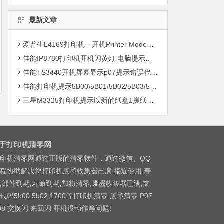
最新文章
爱普生L4169打印机一开机Printer Mode故障主板维修
佳能IP8780打印机开机闪黄灯 电脑提示错误5B00快速解决方案清零
佳能TS3440开机屏幕显示p07提示错误代码5B00快速解决方案 清零
佳能打印机提示5B00\5B01/5B02/5B03/5B04/5B11/5B12/5B13/5B14/1700/1702/1703/1704
三星M3325打印机提示以新的纸盘1搓纸轮进行更换
于打印机清零网
印机清零网通过正版的清零软件，通过微信、QQ
程协助解决您打印机废墨收集器已满,接近使用,寿
,部件到期,寿命到期,加粉清零,废墨收集器已满,支
代码5b00,5b02,1700等打印机清零 废墨清零 P07
08 交换闪 来回闪 开机没动作等问题!