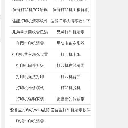
佳能打印机P07错误
佳能打印机主板解锁
佳能打印机清零软件
佳能打印机清零软件下载
兄弟墨水回收盒已满
兄弟打印机清零
奔图打印机清零
尽快准备定影器
打印机共享怎么设置
打印机卡纸
打印机固件升级
打印机在线清零
打印机无法打印
打印机暂停
打印机维修模式
打印机脱机
打印机驱动安装
更换新的传输带
爱普生打印机WiFi故障
爱普生打印机清零软件
联想打印机清零