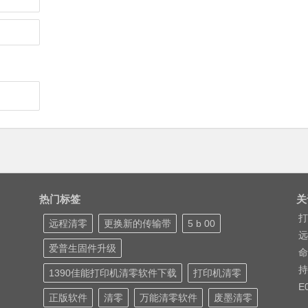
热门标签
关
打
远程清零
更换新的传输带
5 b 00
远
爱普生固件升级
命
持
1390佳能打印机清零软件下载
打印机清零
E
正版软件
清零
万能清零软件
废墨清零