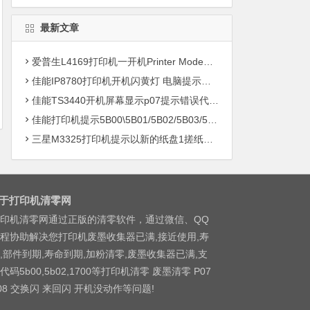
最新文章
爱普生L4169打印机一开机Printer Mode故障主板维修
佳能IP8780打印机开机闪黄灯 电脑提示错误5B00快速解决方案清零
佳能TS3440开机屏幕显示p07提示错误代码5B00快速解决方案 清零
佳能打印机提示5B00\5B01/5B02/5B03/5B04/5B11/5B12/5B13/5B14/1700/1702/1703/1704
三星M3325打印机提示以新的纸盘1搓纸轮进行更换
于打印机清零网
印机清零网通过正版的清零软件，通过微信、QQ
程协助解决您打印机废墨收集器已满,接近使用,寿
,部件到期,寿命到期,加粉清零,废墨收集器已满,支
代码5b00,5b02,1700等打印机清零 废墨清零 P07
08 交换闪 来回闪 开机没动作等问题!