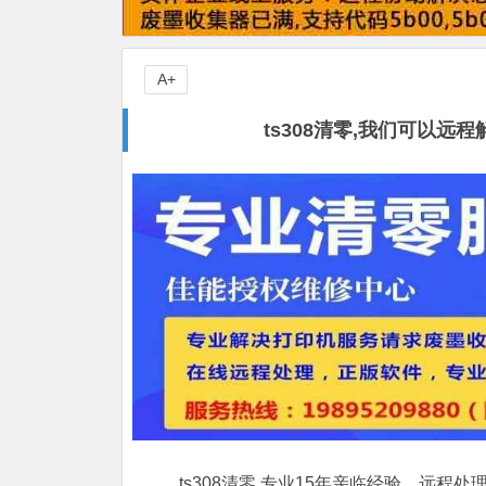
A+
ts308清零,我们可以远
ts308清零,专业15年亲临经验，远程处