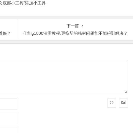
正文底部小工具”添加小工具
下一篇
维修？
佳能g1800清零教程,更换新的耗材问题能不能得到解决？