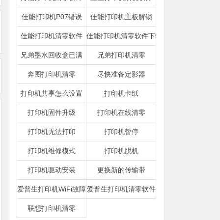
佳能打印机P07错误
佳能打印机主板解锁
佳能打印机清零软件
佳能打印机清零软件下载
兄弟墨水回收盒已满
兄弟打印机清零
奔图打印机清零
尽快准备定影器
打印机共享怎么设置
打印机卡纸
打印机固件升级
打印机在线清零
打印机无法打印
打印机暂停
打印机维修模式
打印机脱机
打印机驱动安装
更换新的传输带
爱普生打印机WiFi故障
爱普生打印机清零软件
联想打印机清零