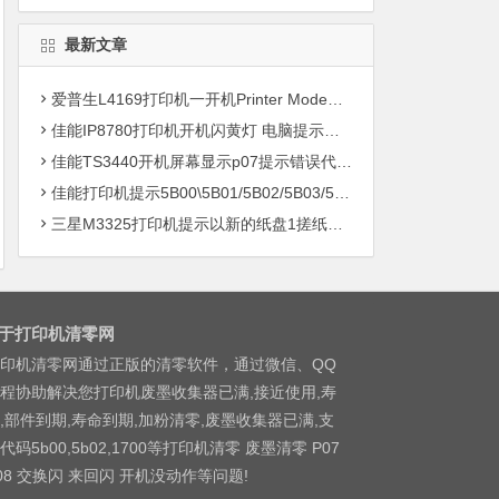
最新文章
爱普生L4169打印机一开机Printer Mode故障主板维修
佳能IP8780打印机开机闪黄灯 电脑提示错误5B00快速解决方案清零
佳能TS3440开机屏幕显示p07提示错误代码5B00快速解决方案 清零
佳能打印机提示5B00\5B01/5B02/5B03/5B04/5B11/5B12/5B13/5B14/1700/1702/1703/1704
三星M3325打印机提示以新的纸盘1搓纸轮进行更换
于打印机清零网
印机清零网通过正版的清零软件，通过微信、QQ
程协助解决您打印机废墨收集器已满,接近使用,寿
,部件到期,寿命到期,加粉清零,废墨收集器已满,支
代码5b00,5b02,1700等打印机清零 废墨清零 P07
08 交换闪 来回闪 开机没动作等问题!