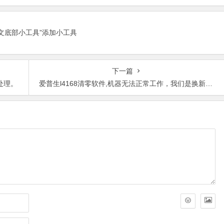
正文底部小工具”添加小工具
下一篇
处理。
爱普生l4168清零软件,机器无法正常工作，我们是换新的还是需要购买。