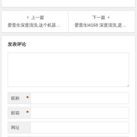
上一篇
下一篇
爱普生深度清洗,这个机器出现问题怎么样处理？
爱普生l4168 深度清洗,是不是很多这个品牌的机器都是这样子的？
文
发表评论
章
导
航
*
昵称
*
邮箱
网址