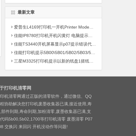
最新文章
爱普生L4169打印机一开机Printer Mode故障主板维修
佳能IP8780打印机开机闪黄灯 电脑提示错误5B00快速解决方案清零
佳能TS3440开机屏幕显示p07提示错误代码5B00快速解决方案 清零
佳能打印机提示5B00\5B01/5B02/5B03/5B04/5B11/5B12/5B13/5B14/1700/1702/1703/1704
三星M3325打印机提示以新的纸盘1搓纸轮进行更换
于打印机清零网
印机清零网通过正版的清零软件，通过微信、QQ
程协助解决您打印机废墨收集器已满,接近使用,寿
,部件到期,寿命到期,加粉清零,废墨收集器已满,支
代码5b00,5b02,1700等打印机清零 废墨清零 P07
08 交换闪 来回闪 开机没动作等问题!