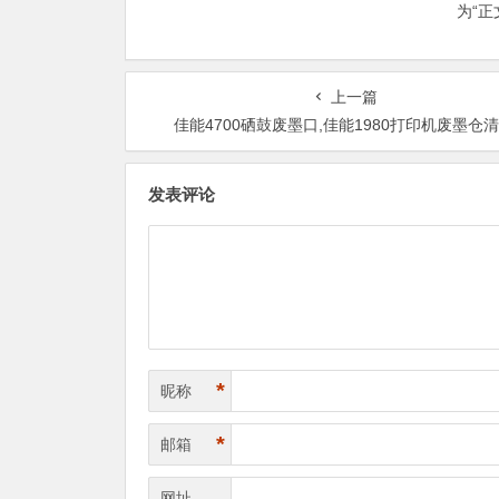
为“
上一篇
佳能4700硒鼓废墨口,佳能1980打印机废墨仓
发表评论
*
昵称
*
邮箱
网址