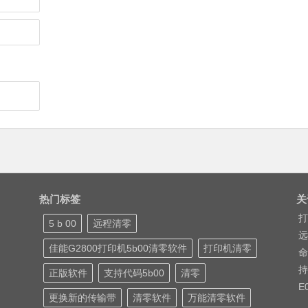
热门标签
关
打
5 b 00
远程清零
远
佳能G2800打印机5b00清零软件
打印机清零
命
持
正版软件
支持代码5b00
清零
E
更换新的传输带
清零软件
万能清零软件