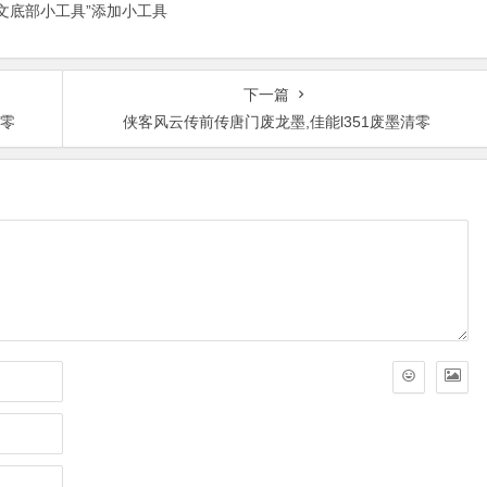
正文底部小工具”添加小工具
下一篇
清零
侠客风云传前传唐门废龙墨,佳能l351废墨清零