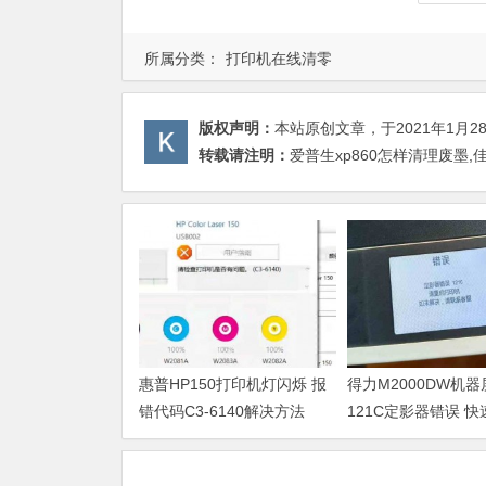
所属分类：
打印机在线清零
版权声明：
本站原创文章，于2021年1月2
转载请注明：
爱普生xp860怎样清理废墨,
惠普HP150打印机灯闪烁 报
得力M2000DW机
错代码C3-6140解决方法
121C定影器错误 
法