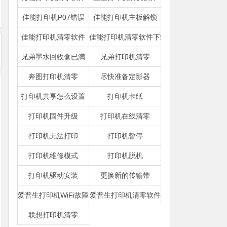
佳能打印机P07错误
佳能打印机主板解锁
佳能打印机清零软件
佳能打印机清零软件下载
兄弟墨水回收盒已满
兄弟打印机清零
奔图打印机清零
尽快准备定影器
打印机共享怎么设置
打印机卡纸
打印机固件升级
打印机在线清零
打印机无法打印
打印机暂停
打印机维修模式
打印机脱机
打印机驱动安装
更换新的传输带
爱普生打印机WiFi故障
爱普生打印机清零软件
联想打印机清零