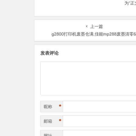
为“
上一篇
g2800打印机废墨仓满,佳能mp288废墨清零
发表评论
*
昵称
*
邮箱
网址