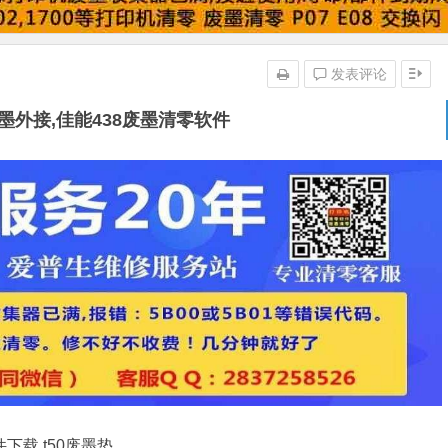
发表评论
0废墨外接,佳能438废墨清零软件
件下载,t50废墨垫