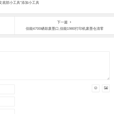
正文底部小工具”添加小工具
下一篇
6
佳能4700硒鼓废墨口,佳能1980打印机废墨仓清零