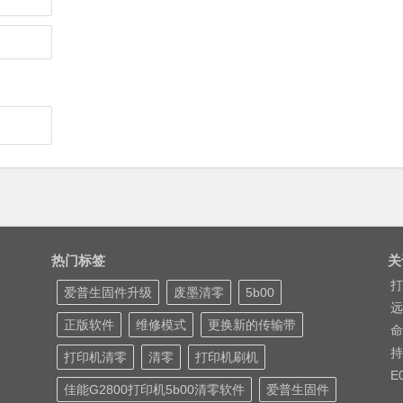
热门标签
关
打
爱普生固件升级
废墨清零
5b00
远
正版软件
维修模式
更换新的传输带
命
持
打印机清零
清零
打印机刷机
E
佳能G2800打印机5b00清零软件
爱普生固件