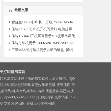
最新文章
爱普生L4169打印机一开机Printer Mode故障主板维修
佳能IP8780打印机开机闪黄灯 电脑提示错误5B00快速解决方案清零
佳能TS3440开机屏幕显示p07提示错误代码5B00快速解决方案 清零
佳能打印机提示5B00\5B01/5B02/5B03/5B04/5B11/5B12/5B13/5B14/1700/1702/1703/1704
三星M3325打印机提示以新的纸盘1搓纸轮进行更换
于打印机清零网
印机清零网通过正版的清零软件，通过微信、QQ
程协助解决您打印机废墨收集器已满,接近使用,寿
,部件到期,寿命到期,加粉清零,废墨收集器已满,支
代码5b00,5b02,1700等打印机清零 废墨清零 P07
08 交换闪 来回闪 开机没动作等问题!