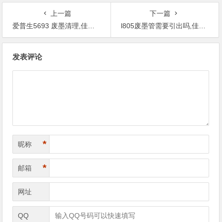
上一篇
下一篇
爱普生5693 废墨清理,佳能ip打印机废墨清零软件
l805废墨管需要引出吗,佳能打印机2400怎么废墨清零
文
发表评论
章
导
航
*
昵称
*
邮箱
网址
QQ