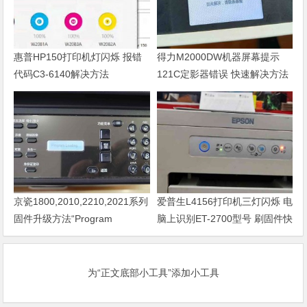
惠普HP150打印机灯闪烁 报错
得力M2000DW机器屏幕提示
代码C3-6140解决方法
121C定影器错误 快速解决方法
京瓷1800,2010,2210,2021系列
爱普生L4156打印机三灯闪烁 电
固件升级方法“Program
脑上识别ET-2700型号 刷固件快
Loading或者卡LOGO
速解决问题
为“正文底部小工具”添加小工具