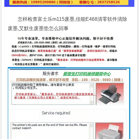
怎样检查富士乐m115废墨,佳能E468清零软件清除
废墨,艾默生废墨垫怎么回事