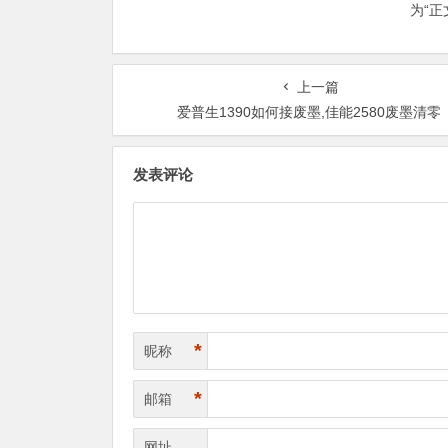
为“
上一篇
爱普生1390如何接废墨,佳能2580废墨清零
发表评论
*
昵称
*
邮箱
网址