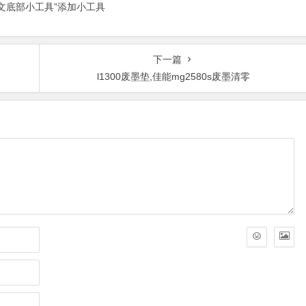
正文底部小工具”添加小工具
下一篇
l1300废墨垫,佳能mg2580s废墨清零