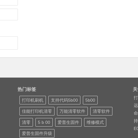
热门标签
关
打
打印机刷机
支持代码5b00
5b00
远
佳能打印机清零
万能清零软件
清零软件
命
持
清零
5 b 00
爱普生固件
维修模式
E
爱普生固件升级