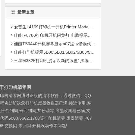
最新文章
爱普生L4169打印机一开机Printer Mode故障主板维修
佳能IP8780打印机开机闪黄灯 电脑提示错误5B00快速解决方案清零
佳能TS3440开机屏幕显示p07提示错误代码5B00快速解决方案 清零
佳能打印机提示5B00\5B01/5B02/5B03/5B04/5B11/5B12/5B13/5B14/1700/1702/1703/1704
三星M3325打印机提示以新的纸盘1搓纸轮进行更换
于打印机清零网
印机清零网通过正版的清零软件，通过微信、QQ
程协助解决您打印机废墨收集器已满,接近使用,寿
,部件到期,寿命到期,加粉清零,废墨收集器已满,支
代码5b00,5b02,1700等打印机清零 废墨清零 P07
08 交换闪 来回闪 开机没动作等问题!