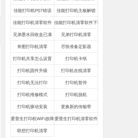
佳能打印机P07错误
佳能打印机主板解锁
佳能打印机清零软件
佳能打印机清零软件下载
兄弟墨水回收盒已满
兄弟打印机清零
奔图打印机清零
尽快准备定影器
打印机共享怎么设置
打印机卡纸
打印机固件升级
打印机在线清零
打印机无法打印
打印机暂停
打印机维修模式
打印机脱机
打印机驱动安装
更换新的传输带
爱普生打印机WiFi故障
爱普生打印机清零软件
联想打印机清零