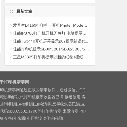
最新文章
爱普生L4169打印机一开机Printer Mode故障主板维修
佳能IP8780打印机开机闪黄灯 电脑提示错误5B00快速解决方案清零
佳能TS3440开机屏幕显示p07提示错误代码5B00快速解决方案 清零
佳能打印机提示5B00\5B01/5B02/5B03/5B04/5B11/5B12/5B13/5B14/1700/1702/1703/1704
三星M3325打印机提示以新的纸盘1搓纸轮进行更换
于打印机清零网
印机清零网通过正版的清零软件，通过微信、QQ
程协助解决您打印机废墨收集器已满,接近使用,寿
,部件到期,寿命到期,加粉清零,废墨收集器已满,支
代码5b00,5b02,1700等打印机清零 废墨清零 P07
08 交换闪 来回闪 开机没动作等问题!