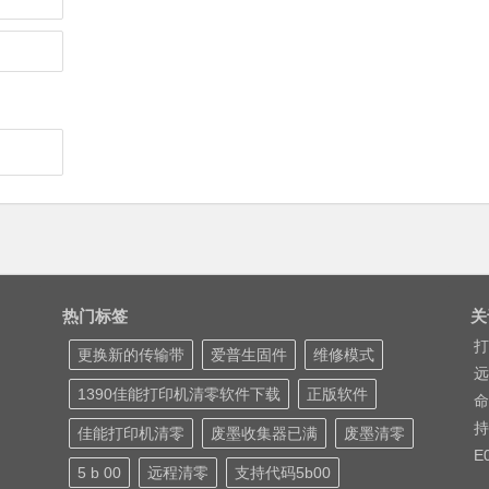
热门标签
关
打
更换新的传输带
爱普生固件
维修模式
远
1390佳能打印机清零软件下载
正版软件
命
持
佳能打印机清零
废墨收集器已满
废墨清零
E
5 b 00
远程清零
支持代码5b00