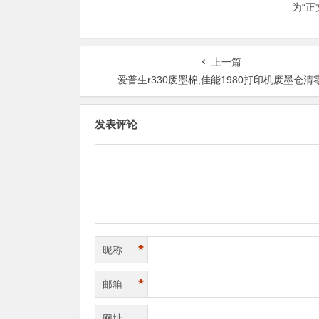
为“
上一篇
爱普生r330废墨棉,佳能1980打印机废墨仓清
发表评论
*
昵称
*
邮箱
网址