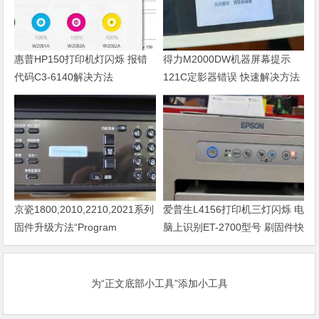
惠普HP150打印机灯闪烁 报错
得力M2000DW机器屏幕提示
代码C3-6140解决方法
121C定影器错误 快速解决方法
京瓷1800,2010,2210,2021系列
爱普生L4156打印机三灯闪烁 电
固件升级方法“Program
脑上识别ET-2700型号 刷固件快
Loading或者卡LOGO
速解决问题
为“正文底部小工具”添加小工具