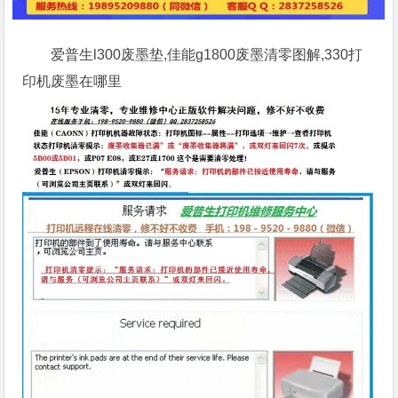
爱普生l300废墨垫,佳能g1800废墨清零图解,330打
印机废墨在哪里