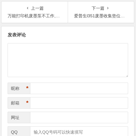
上一篇
下一篇
万能打印机废墨泵不工作,佳能g1800废墨清零软件教程
爱普生l351废墨收集垫位置,佳能ts6120废墨满清零软件
文
发表评论
章
导
航
*
昵称
*
邮箱
网址
QQ