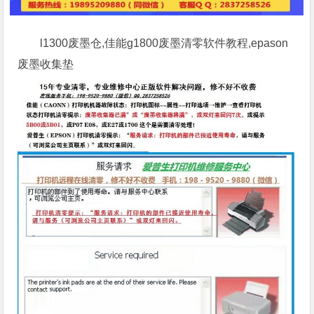
l1300废墨仓,佳能g1800废墨清零软件教程,epason
废墨收集垫