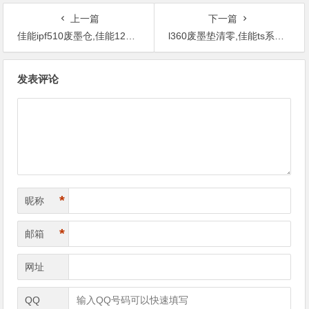
上一篇
下一篇
佳能ipf510废墨仓,佳能1200废墨清零软件
l360废墨垫清零,佳能ts系打印机废墨清零步骤
文
发表评论
章
导
航
*
昵称
*
邮箱
网址
QQ