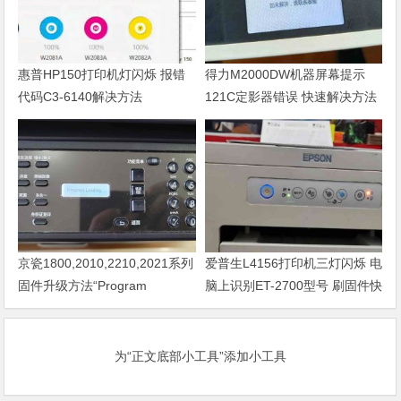
惠普HP150打印机灯闪烁 报错
得力M2000DW机器屏幕提示
代码C3-6140解决方法
121C定影器错误 快速解决方法
京瓷1800,2010,2210,2021系列
爱普生L4156打印机三灯闪烁 电
固件升级方法“Program
脑上识别ET-2700型号 刷固件快
Loading或者卡LOGO
速解决问题
为“正文底部小工具”添加小工具