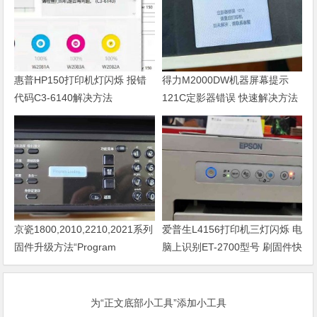
惠普HP150打印机灯闪烁 报错
得力M2000DW机器屏幕提示
代码C3-6140解决方法
121C定影器错误 快速解决方法
京瓷1800,2010,2210,2021系列
爱普生L4156打印机三灯闪烁 电
固件升级方法“Program
脑上识别ET-2700型号 刷固件快
Loading或者卡LOGO
速解决问题
为“正文底部小工具”添加小工具