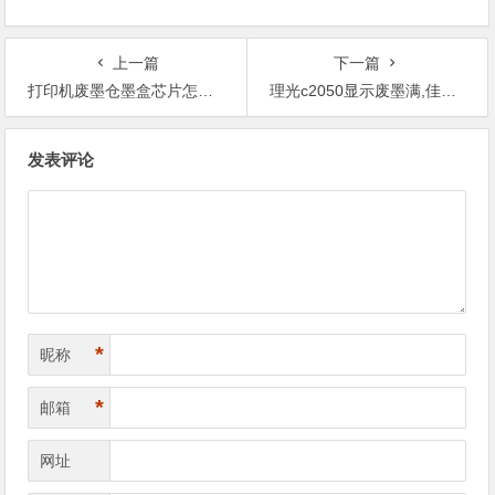
上一篇
下一篇
打印机废墨仓墨盒芯片怎么清洗,佳能ip90打印机废墨清零
理光c2050显示废墨满,佳能2580打印机废墨怎么清零?
文
发表评论
章
导
航
*
昵称
*
邮箱
网址